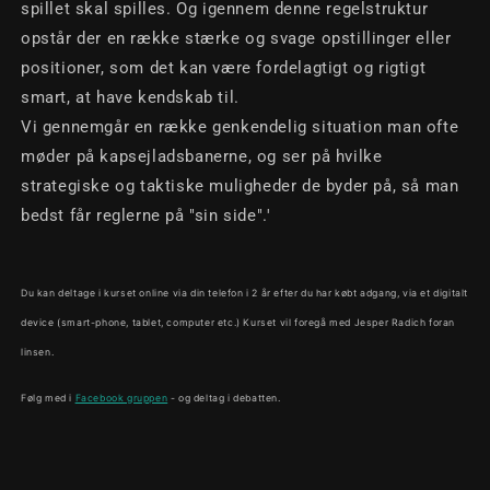
spillet skal spilles. Og igennem denne regelstruktur
opstår der en række stærke og svage opstillinger eller
positioner, som det kan være fordelagtigt og rigtigt
smart, at have kendskab til.
Vi gennemgår en række genkendelig situation man ofte
møder på kapsejladsbanerne, og ser på hvilke
strategiske og taktiske muligheder de byder på, så man
bedst får reglerne på "sin side".'
Du kan deltage i kurset online via din telefon i 2 år efter du har købt adgang, via et digitalt
device (smart-phone, tablet, computer etc.) Kurset vil foregå med Jesper Radich foran
linsen.
Følg med i
Facebook gruppen
- og deltag i debatten.