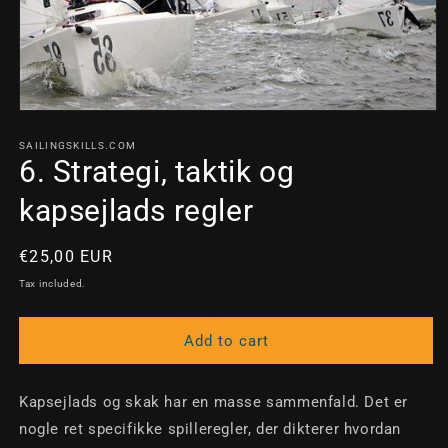
Open
media
1
SAILINGSKILLS.COM
in
6. Strategi, taktik og
modal
kapsejlads regler
Regular
€25,00 EUR
price
Tax included.
Add to cart
Kapsejlads og skak har en masse sammenfald. Det er
nogle ret specifikke spilleregler, der dikterer hvordan